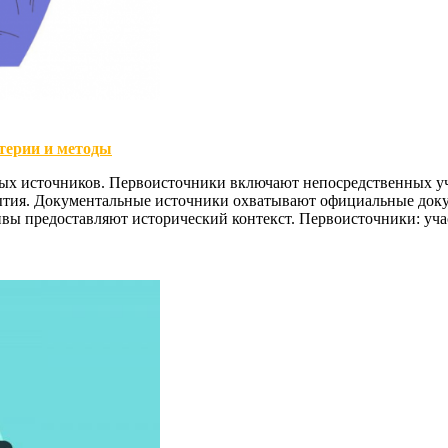
терии и методы
х источников. Первоисточники включают непосредственных уч
ытия. Документальные источники охватывают официальные доку
ивы предоставляют исторический контекст. Первоисточники: уч