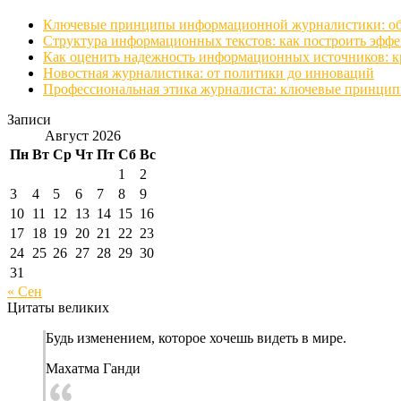
Ключевые принципы информационной журналистики: объе
Структура информационных текстов: как построить эфф
Как оценить надежность информационных источников: к
Новостная журналистика: от политики до инноваций
Профессиональная этика журналиста: ключевые принци
Записи
Август 2026
Пн
Вт
Ср
Чт
Пт
Сб
Вс
1
2
3
4
5
6
7
8
9
10
11
12
13
14
15
16
17
18
19
20
21
22
23
24
25
26
27
28
29
30
31
« Сен
Цитаты великих
Будь изменением, которое хочешь видеть в мире.
Махатма Ганди