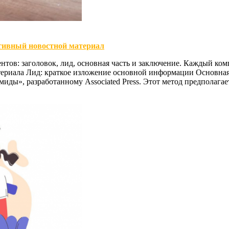
тивный новостной материал
нтов: заголовок, лид, основная часть и заключение. Каждый к
атериала Лид: краткое изложение основной информации Основная
иды», разработанному Associated Press. Этот метод предполага